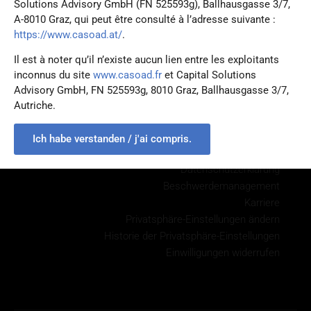
Solutions Advisory GmbH (FN 525593g), Ballhausgasse 3/7,
A-8010 Graz, qui peut être consulté à l’adresse suivante :
https://www.casoad.at/
.
Il est à noter qu’il n’existe aucun lien entre les exploitants
Capital Solutions Advisory GmbH
inconnus du site
www.casoad.fr
et Capital Solutions
Advisory GmbH, FN 525593g, 8010 Graz, Ballhausgasse 3/7,
A:
Ballhausgasse 3/7, 8010 Graz
Autriche.
T:
+43 316 341 644 100
E:
office@casoad.at
Ich habe verstanden / j'ai compris.
Impressum
Datenschutzerklärung
Beschwerdemanagement
Karriere
Privatsphäre-Einstellungen ändern
Historie der Privatsphäre-Einstellungen
Einwilligungen widerrufen