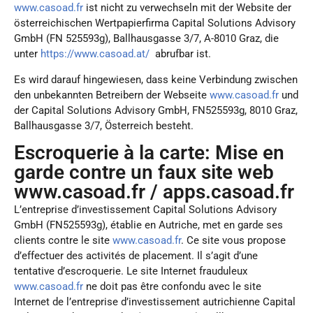
www.casoad.fr
ist nicht zu verwechseln mit der Website der
österreichischen Wertpapierfirma Capital Solutions Advisory
GmbH (
FN 525593g
), Ballhausgasse 3/7, A-8010 Graz, die
unter
https://www.casoad.at/
abrufbar ist.
Login
Es wird darauf hingewiesen, dass keine Verbindung zwischen
den unbekannten Betreibern der Webseite
www.casoad.fr
und
der Capital Solutions Advisory GmbH, FN525593g, 8010 Graz,
Benutzername / Email
Ballhausgasse 3/7, Österreich besteht.
Escroquerie à la carte: Mise en
garde contre un faux site web
Password
www.casoad.fr / apps.casoad.fr
L’entreprise d’investissement Capital Solutions Advisory
Log In
GmbH (FN525593g), établie en Autriche, met en garde ses
clients contre le site
www.casoad.fr
. Ce site vous propose
d’effectuer des activités de placement. Il s’agit d’une
Wenn Sie noch keinen Benutzer haben,
registrieren Sie sich hier
.
tentative d’escroquerie. Le site Internet frauduleux
www.casoad.fr
ne doit pas être confondu avec le site
Internet de l’entreprise d’investissement autrichienne Capital