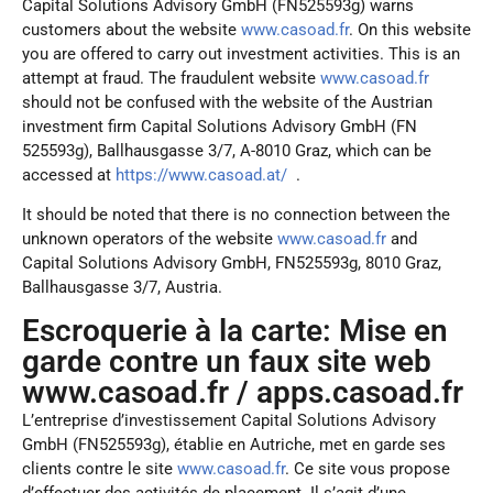
Capital Solutions Advisory GmbH (
FN525593g
) warns
customers about the website
www.casoad.fr
. On this website
you are offered to carry out investment activities. This is an
attempt at fraud. The fraudulent website
www.casoad.fr
should not be confused with the website of the Austrian
investment firm Capital Solutions Advisory GmbH (
FN
525593g
), Ballhausgasse 3/7, A-8010 Graz, which can be
accessed at
https://www.casoad.at/
.
Downloads
It should be noted that there is no connection between the
unknown operators of the website
www.casoad.fr
and
Capital Solutions Advisory GmbH, FN525593g, 8010 Graz,
General customer information
Ballhausgasse 3/7, Austria.
Escroquerie à la carte: Mise en
Download page
garde contre un faux site web
www.casoad.fr / apps.casoad.fr
Execution policy
L’entreprise d’investissement Capital Solutions Advisory
GmbH (FN525593g), établie en Autriche, met en garde ses
Download page
clients contre le site
www.casoad.fr
. Ce site vous propose
d’effectuer des activités de placement. Il s’agit d’une