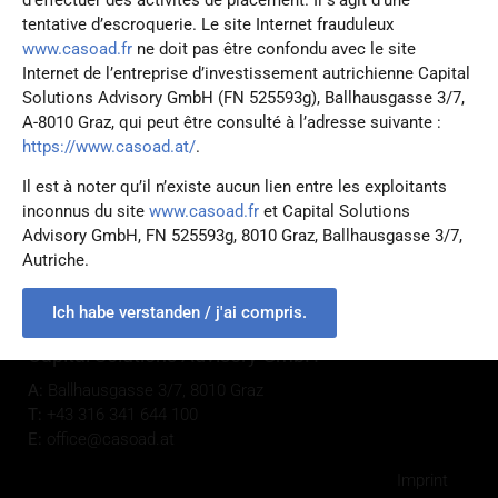
tentative d’escroquerie. Le site Internet frauduleux
Other
www.casoad.fr
ne doit pas être confondu avec le site
Internet de l’entreprise d’investissement autrichienne Capital
Currently no download available
Solutions Advisory GmbH (FN 525593g), Ballhausgasse 3/7,
A-8010 Graz, qui peut être consulté à l’adresse suivante :
https://www.casoad.at/
.
Il est à noter qu’il n’existe aucun lien entre les exploitants
inconnus du site
www.casoad.fr
et Capital Solutions
Advisory GmbH, FN 525593g, 8010 Graz, Ballhausgasse 3/7,
Autriche.
Ich habe verstanden / j'ai compris.
Capital Solutions Advisory GmbH
A:
Ballhausgasse 3/7, 8010 Graz
T:
+43 316 341 644 100
E:
office@casoad.at
Imprint